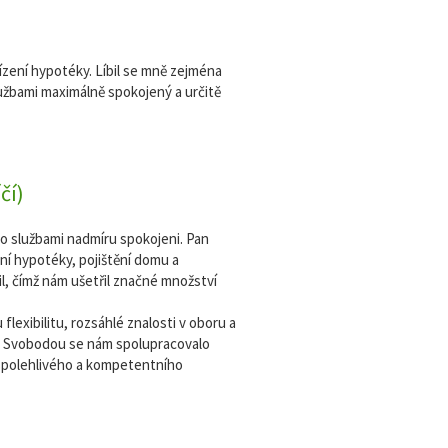
ízení hypotéky. Líbil se mně zejména
službami maximálně spokojený a určitě
čí)
ho službami nadmíru spokojeni. Pan
í hypotéky, pojištění domu a
il, čímž nám ušetřil značné množství
lexibilitu, rozsáhlé znalosti v oboru a
m Svobodou se nám spolupracovalo
spolehlivého a kompetentního