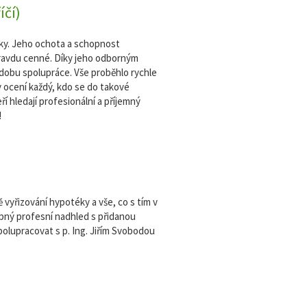
íčí)
éky. Jeho ochota a schopnost
ravdu cenné. Díky jeho odborným
 dobu spolupráce. Vše proběhlo rychle
y ocení každý, kdo se do takové
í hledají profesionální a příjemný
!
 vyřizování hypotéky a vše, co s tím v
ebný profesní nadhled s přidanou
polupracovat s p. Ing. Jiřím Svobodou