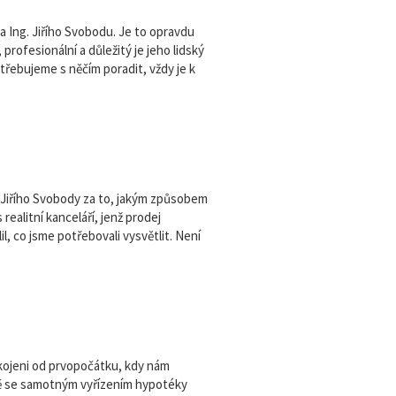
a Ing. Jiřího Svobodu. Je to opravdu
 profesionální a důležitý je jeho lidský
třebujeme s něčím poradit, vždy je k
 Jiřího Svobody za to, jakým způsobem
realitní kanceláří, jenž prodej
l, co jsme potřebovali vysvětlit. Není
kojeni od prvopočátku, kdy nám
ně se samotným vyřízením hypotéky