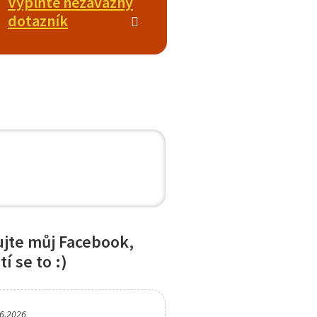
Vyplňte nezávazný
dotazník
jte můj Facebook,
tí se to :)
6.2026