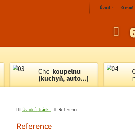
Úvod
O mně
Chci
koupelnu
(kuchyň, auto...)
Úvodní stránka
Reference
Reference