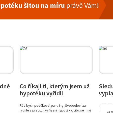
potéku šitou na míru
právě Vám!
edně
Co říkají ti, kterým jsem už
Sledu
hypotéku vyřídil
vypla
Rád bych poděkoval panu Ing. Svobodovi za
rychlé a precizní vyřízení hypotéky. Líbil se mně
24.0