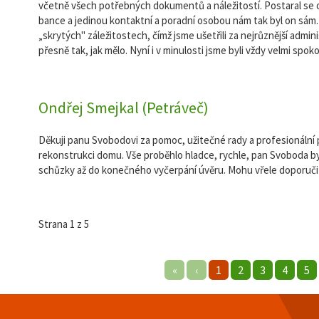
včetně všech potřebných dokumentů a náležitostí. Postaral se
bance a jedinou kontaktní a poradní osobou nám tak byl on sám.
„skrytých" záležitostech, čímž jsme ušetřili za nejrůznější admini
přesně tak, jak mělo. Nyní i v minulosti jsme byli vždy velmi spoko
Ondřej Smejkal (Petráveč)
Děkuji panu Svobodovi za pomoc, užitečné rady a profesionální p
rekonstrukci domu. Vše proběhlo hladce, rychle, pan Svoboda byl 
schůzky až do konečného vyčerpání úvěru. Mohu vřele doporuči
Strana 1 z 5
«
‹
1
2
3
4
5