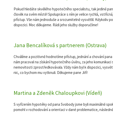
Pokud hledáte skvělého hypotečního specialistu, tak jedině pan
člověk na svém místě! Spolupráce s ním je velice rychlá, vstřícná,
přístup. Vše nám jednoduše a srozumitelně vysvětlil. Kdykoliv po
dispozici. Moc děkujeme. Rádi jeho služby doporučíme!
Jana Bencalíková s partnerem (Ostrava)
Chválíme a pozitivně hodnotíme přístup, jednání a chování pana
nám pracoval na získání hypotečního úvěru, za jeho komunikaci s 
nemovitosti zprostředkovávala. Vždy nám byl k dispozici, vysvětli
nic, co bychom mu vytknuli. Děkujeme pane Jiří!
Martina a Zdeněk Chaloupkovi (Vídeň)
S vyřízením hypotéky od pana Svobody jsme byli maximálně spo
pomohl v rozhodování a orientaci v dané problematice, násled