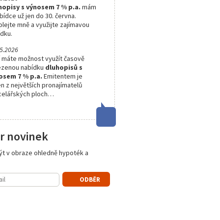
hopisy s výnosem 7 % p.a.
mám
bídce už jen do 30. června.
lejte mně a využijte zajímavou
dku.
5.2026
í máte možnost využít časově
zenou nabídku
dluhopisů s
osem 7 % p.a.
Emitentem je
n z největších pronajímatelů
celářských ploch…
r novinek
ýt v obraze ohledně hypoték a