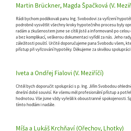
Martin Brückner, Magda Špačková (V. Meziř
Rádi bychom poděkovali panu Ing. Svobodovi za vyřízení hypot
podrobně vysvětlit všechny kroky hypotečního procesu byly op
radám a zkušenostem jsme se cítili jistě a informovaně po celou
a bez komplikací, veškerou dokumentaci vyřídil za nás. Jeho rad
záležitosti pouští. Určitě doporučujeme pana Svobodu všem, kteř
přístup při vyřizování hypotéky. Děkujeme za skvělou spolupráci
Iveta a Ondřej Fialovi (V. Meziříčí)
Chtěl bych doporučit spolupráci s p. Ing. Jiřím Svobodou ohledně
dnešní době souvisí. Ke všemu měl profesionální přístup a potř
hodnotou. Vše jsme vždy vyřešili k oboustranné spokojenosti. S
tímto hodlám i nadále.
Míša a Lukáš Krchňaví (Ořechov, Lhotky)