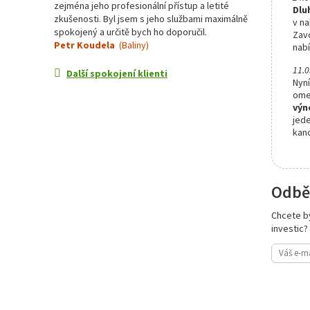
zejména jeho profesionální přístup a letité
Dlu
zkušenosti. Byl jsem s jeho službami maximálně
v na
spokojený a určitě bych ho doporučil.
Zavo
Petr Koudela
(Baliny)
nabí
11.0
Další spokojení klienti
Nyn
ome
výn
jede
kan
Odbě
Chcete b
investic?