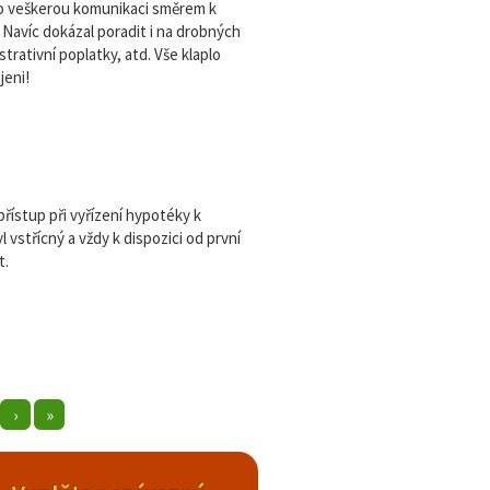
 o veškerou komunikaci směrem k
 Navíc dokázal poradit i na drobných
strativní poplatky, atd. Vše klaplo
jeni!
řístup při vyřízení hypotéky k
vstřícný a vždy k dispozici od první
t.
›
»