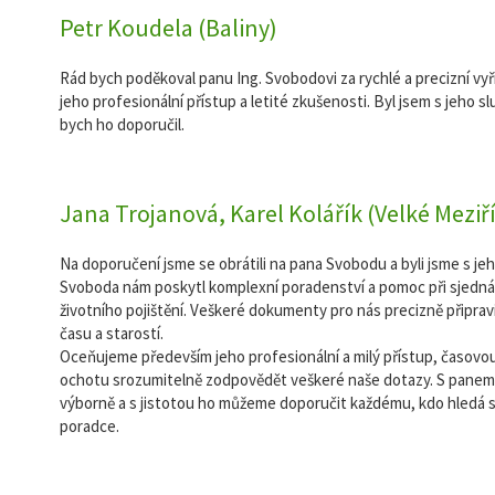
Petr Koudela (Baliny)
Rád bych poděkoval panu Ing. Svobodovi za rychlé a precizní vyř
jeho profesionální přístup a letité zkušenosti. Byl jsem s jeho 
bych ho doporučil.
Jana Trojanová, Karel Kolářík (Velké Meziří
Na doporučení jsme se obrátili na pana Svobodu a byli jsme s je
Svoboda nám poskytl komplexní poradenství a pomoc při sjednán
životního pojištění. Veškeré dokumenty pro nás precizně připrav
času a starostí.
Oceňujeme především jeho profesionální a milý přístup, časovou f
ochotu srozumitelně zodpovědět veškeré naše dotazy. S pane
výborně a s jistotou ho můžeme doporučit každému, kdo hledá 
poradce.