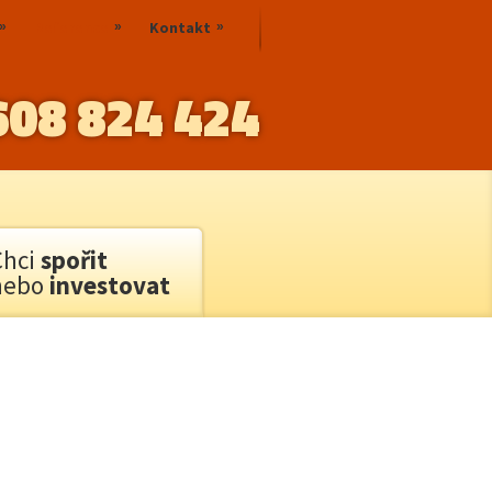
Reference
Kontakt
608 824 424
Chci
spořit
nebo
investovat