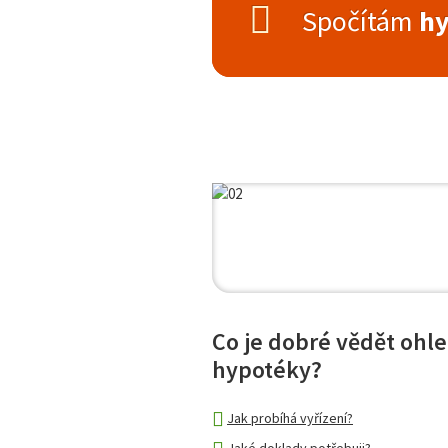
Spočítám
hy
Co je dobré vědět ohl
hypotéky?
Jak probíhá vyřízení?