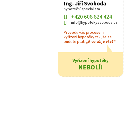
Ing. Jiří Svoboda
hypoteční specialista
+420 608 824 424
info@hypotekysvoboda.cz
Provedu vás procesem
vyřízení hypotéky tak, že se
budete ptát:
„A to už je vše?“
Vyřízení hypotéky
NEBOLÍ!