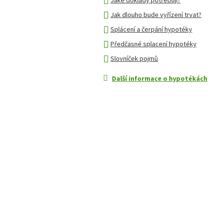
Jaké doklady potřebuji?
Jak dlouho bude vyřízení trvat?
Splácení a čerpání hypotéky
Předčasné splacení hypotéky
Slovníček pojmů
Další informace o hypotékách