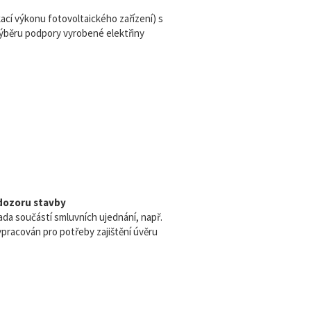
kací výkonu fotovoltaického zařízení) s
výběru podpory vyrobené elektřiny
 dozoru stavby
rada součástí smluvních ujednání, např.
ypracován pro potřeby zajištění úvěru