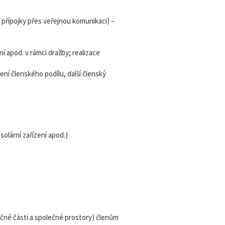
 přípojky přes veřejnou komunikaci) –
ní apod. v rámci dražby; realizace
šení členského podílu, další členský
solární zařízení apod.)
čné části a společné prostory) členům