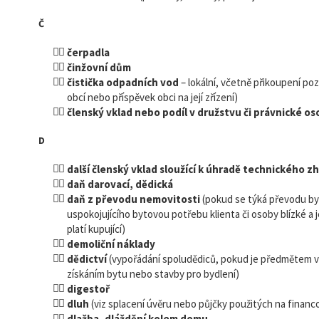
Č
čerpadla
činžovní dům
čistička odpadních vod
– lokální, včetně přikoupení poze
obcí nebo příspěvek obci na její zřízení)
členský vklad nebo podíl v družstvu či právnické o
D
další členský vklad sloužící k úhradě technického
daň darovací, dědická
daň z převodu nemovitosti
(pokud se týká převodu by
uspokojujícího bytovou potřebu klienta či osoby blízké a j
platí kupující)
demoliční náklady
dědictví
(vypořádání spoludědiců, pokud je předmětem v
získáním bytu nebo stavby pro bydlení)
digestoř
dluh
(viz splacení úvěru nebo půjčky použitých na finan
dlažba, dláždění kolem domu