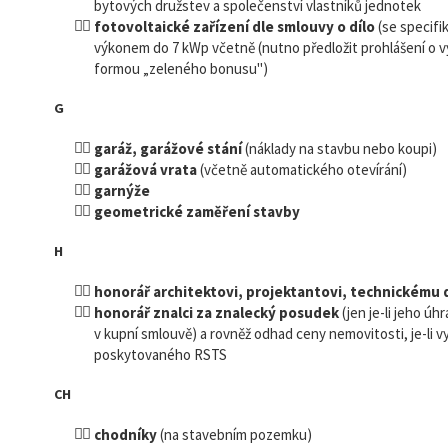
bytových družstev a společenství vlastníků jednotek
fotovoltaické zařízení dle smlouvy o dílo
(se specifi
výkonem do 7 kWp včetně (nutno předložit prohlášení o 
formou „zeleného bonusu")
G
garáž, garážové stání
(náklady na stavbu nebo koupi)
garážová vrata
(včetně automatického otevírání)
garnýže
geometrické zaměření stavby
H
honorář architektovi, projektantovi, technickému
honorář znalci za znalecký posudek
(jen je-li jeho úh
v kupní smlouvě) a rovněž odhad ceny nemovitosti, je-li v
poskytovaného RSTS
CH
chodníky
(na stavebním pozemku)