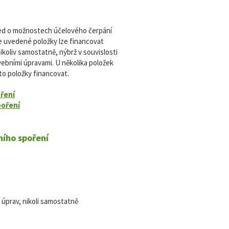
led o možnostech účelového čerpání
e uvedené položky lze financovat
ikoliv samostatně, nýbrž v souvislosti
vebními úpravami. U několika položek
yto položky financovat.
oření
poření
ního spoření
úprav, nikoli samostatně