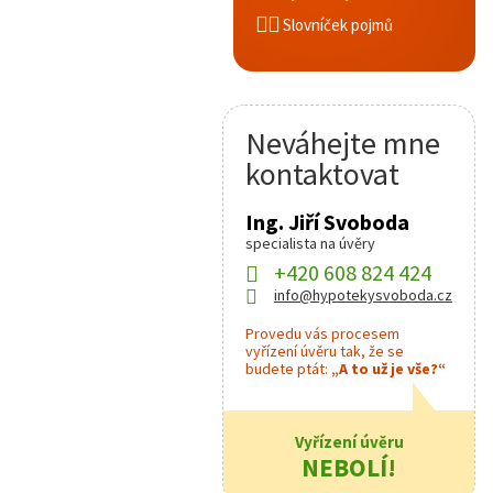
Slovníček pojmů
Neváhejte mne
kontaktovat
Ing. Jiří Svoboda
specialista na úvěry
+420 608 824 424
info@hypotekysvoboda.cz
Provedu vás procesem
vyřízení úvěru tak, že se
budete ptát:
„A to už je vše?“
Vyřízení úvěru
NEBOLÍ!