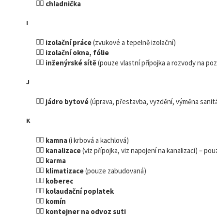
chladnička
I
izolační práce
(zvukové a tepelně izolační)
izolační okna, fólie
inženýrské sítě
(pouze vlastní přípojka a rozvody na po
J
jádro bytové
(úprava, přestavba, vyzdění, výměna sanitá
K
kamna
(i krbová a kachlová)
kanalizace
(viz přípojka, viz napojení na kanalizaci) – p
karma
klimatizace
(pouze zabudovaná)
koberec
kolaudační poplatek
komín
kontejner na odvoz suti