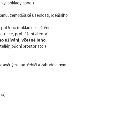
iky, obklady apod.)
omu, zemědělské usedlosti, ideálního
 potřebu (doklad o zajištění
situace, prohlášení klienta)
o užívání, včetně jeho
eliér, půdní prostor atd.)
estavěnými spotřebiči a zabudovaným
mu)