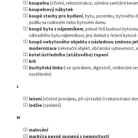
koupelna
(zřízení, rekonstrukce, výměna sanitární keram
koupelnový nábytek
koupě stavby pro bydlení
, bytu, pozemku, bytového d
podílu na rodinném nebo bytovém domu
koupě bytu s nájemníkem
, pokud řeší budoucí bytovou
náhradního bytu nájemníkovi, jiný doklad o řešení bytové 
koupě nebytového objektu s následnou změnou jeh
modernizace
(rekreační objekt, občanská vybavenost, at
kotel ústředního (etážového) topení
krb
kuchyňská linka
(i se sporákem, digestoří, veškerými v
osvětlením)
L
lešení
(včetně pronájmu, při výstavbě či rekonstrukci do
lodžie
(zasklení)
M
malování
markýza pevně spojená s nemovitostí