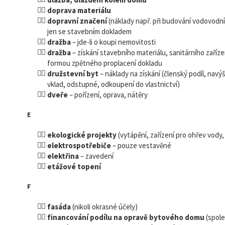
doprava materiálu
dopravní značení
(náklady např. při budování vodovodní
jen se stavebním dokladem
dražba
– jde-li o koupi nemovitosti
dražba
– získání stavebního materiálu, sanitárního zaříze
formou zpětného proplacení dokladu
družstevní byt
– náklady na získání (členský podíl, navý
vklad, odstupné, odkoupení do vlastnictví)
dveře
– pořízení, oprava, nátěry
E
ekologické projekty
(vytápění, zařízení pro ohřev vody, 
elektrospotřebiče
– pouze vestavěné
elektřina
– zavedení
etážové topení
F
fasáda
(nikoli okrasné účely)
financování podílu na opravě bytového domu
(spole