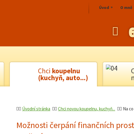
Úvod
O mně
Chci
koupelnu
(kuchyň, auto...)
Úvodní stránka
Chci novou koupelnu, kuchyň...
Na co
Možnosti čerpání finančních pros