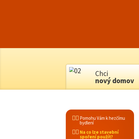
Chci
nový domov
Pomohu Vám k hezčímu
bydlení
Na co lze stavební
spoření použít?