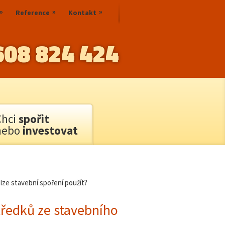
Reference
Kontakt
608 824 424
Chci
spořit
nebo
investovat
 lze stavební spoření použít?
tředků ze stavebního