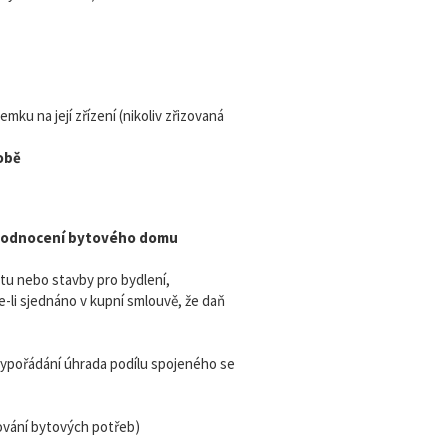
mku na její zřízení (nikoliv zřizovaná
sobě
 zhodnocení bytového domu
tu nebo stavby pro bydlení,
e-li sjednáno v kupní smlouvě, že daň
ypořádání úhrada podílu spojeného se
cování bytových potřeb)