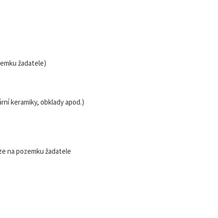
zemku žadatele)
rní keramiky, obklady apod.)
ouze na pozemku žadatele