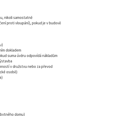
u, nikoli samostatně
ení proti vloupání), pokud je v budově
u)
bním dokladem
okud suma úvěru odpovídá nákladům
výstavba
nností v družstvu nebo za převod
ické osobě)
a)
 obytného domu)