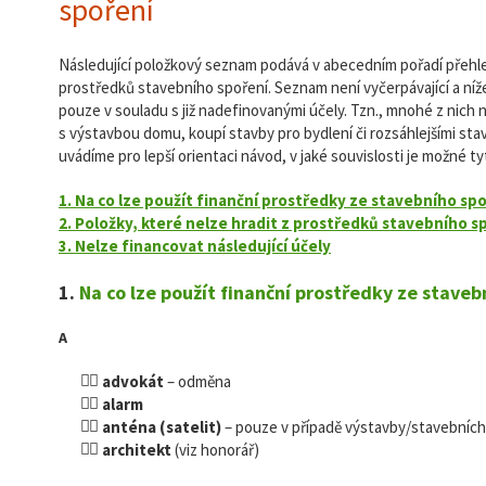
spoření
Následující položkový seznam podává v abecedním pořadí přeh
prostředků stavebního spoření. Seznam není vyčerpávající a níž
pouze v souladu s již nadefinovanými účely. Tzn., mnohé z nich n
s výstavbou domu, koupí stavby pro bydlení či rozsáhlejšími sta
uvádíme pro lepší orientaci návod, v jaké souvislosti je možné t
1. Na co lze použít finanční prostředky ze stavebního sp
2. Položky, které nelze hradit z prostředků stavebního s
3. Nelze financovat následující účely
1.
Na co lze použít finanční prostředky ze staveb
A
advokát
– odměna
alarm
anténa (satelit)
– pouze v případě výstavby/stavebních 
architekt
(viz honorář)