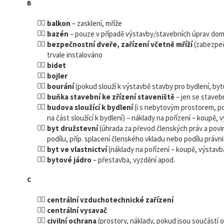
B
balkon
– zasklení, mříže
bazén
– pouze v případě výstavby/stavebních úprav dom
bezpečnostní dveře, zařízení včetně mříží
(zabezpeč
trvale instalováno
bidet
bojler
bourání
(pokud slouží k výstavbě stavby pro bydlení, byt
buňka stavební ke zřízení staveniště
– jen se stave
budova sloužící k bydlení
(i s nebytovým prostorem, p
na část sloužící k bydlení) – náklady na pořízení – koupě, 
byt družstevní
(úhrada za převod členských práv a povi
podílu, příp. splacení členského vkladu nebo podílu právn
byt ve vlastnictví
(náklady na pořízení – koupě, výstavb
bytové jádro
– přestavba, vyzdění apod.
C
centrální vzduchotechnické zařízení
centrální vysavač
civilní ochrana
(prostory, náklady, pokud jsou součástí