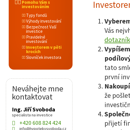
Investore
Pomohu Vám s
investováním
Typy fondů
Vyberem
Výhody investování
Bezpečnost Vaší
Vás nejv
investice
Pravidelné
dotazní
investování
Investorem v pěti
Vypíšem
krocích
podílový
Slovníček investora
tato sml
první inv
Nakoupít
Neváhejte mne
že pošle
kontaktovat
investič
Ing. Jiří Svoboda
Společno
specialista na investice
+420 608 824 424
přijetí 
info@hypotekysvoboda.cz