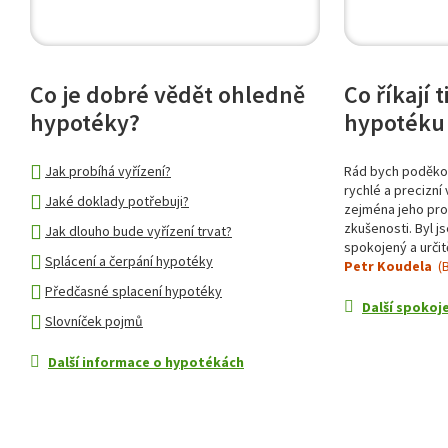
Co je dobré vědět ohledně
Co říkají 
hypotéky?
hypotéku 
Jak probíhá vyřízení?
Rád bych poděkov
rychlé a precizní 
Jaké doklady potřebuji?
zejména jeho prof
zkušenosti. Byl j
Jak dlouho bude vyřízení trvat?
spokojený a určit
Splácení a čerpání hypotéky
Petr Koudela
(B
Předčasné splacení hypotéky
Další spokoje
Slovníček pojmů
Další informace o hypotékách