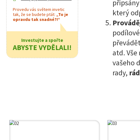
připsány
Provedu vás světem invetic
který od
tak, že se budete ptát:
„To je
opravdu tak snadné?!“
Prováděj
podílové
Investujte a spořte
převádět
ABYSTE VYDĚLALI!
atd. Vše
vašeho d
rady,
rád
Je 