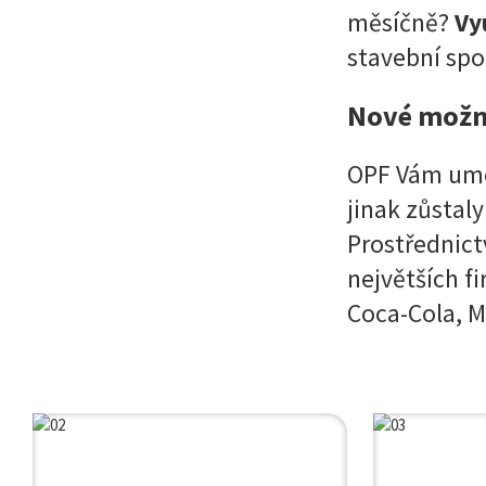
měsíčně?
Vy
stavební spoř
Nové možn
OPF Vám umož
jinak zůstal
Prostřednict
největších f
Coca-Cola, M