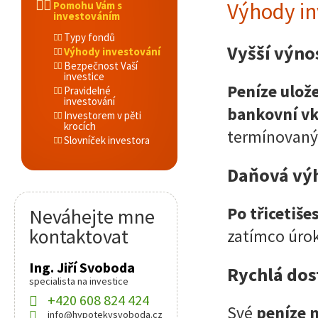
Výhody in
Pomohu Vám s
investováním
Typy fondů
Vyšší výno
Výhody investování
Bezpečnost Vaší
investice
Peníze ulož
Pravidelné
investování
bankovní v
Investorem v pěti
krocích
termínovaný
Slovníček investora
Daňová vý
Po třicetiše
Neváhejte mne
kontaktovat
zatímco úro
Ing. Jiří Svoboda
Rychlá do
specialista na investice
+420 608 824 424
Své
peníze 
info@hypotekysvoboda.cz