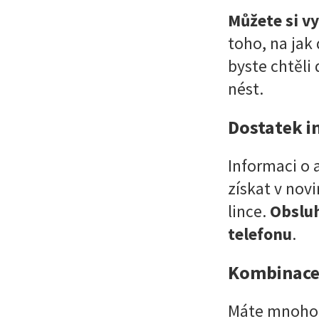
Můžete si v
toho, na jak
byste chtěli 
nést.
Dostatek i
Informaci o 
získat v nov
lince.
Obsluh
telefonu
.
Kombinace
Máte mnoho t