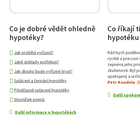
Co je dobré vědět ohledně
Co říkají 
hypotéky?
hypotéku 
Jak probíhá vyřízení?
Rád bych poděkov
rychlé a precizní 
Jaké doklady potřebuji?
zejména jeho prof
zkušenosti. Byl j
Jak dlouho bude vyřízení trvat?
spokojený a určit
Splácení a čerpání hypotéky
Petr Koudela
(B
Předčasné splacení hypotéky
Další spokoje
Slovníček pojmů
Další informace o hypotékách