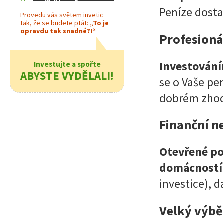
Peníze dosta
Provedu vás světem invetic
tak, že se budete ptát:
„To je
opravdu tak snadné?!“
Profesioná
Investování
Investujte a spořte
ABYSTE VYDĚLALI!
se o Vaše pen
dobrém zhod
Finanční n
Otevřené po
domácností
investice), d
Velký výbě